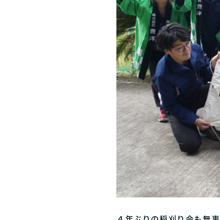
４年ぶりの稲刈り会も無