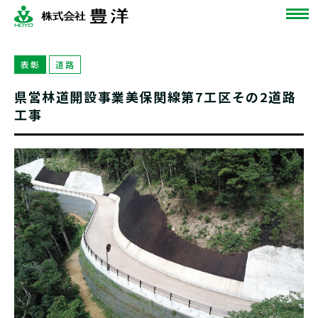
表彰
道路
県営林道開設事業美保関線第7工区その2道路
工事